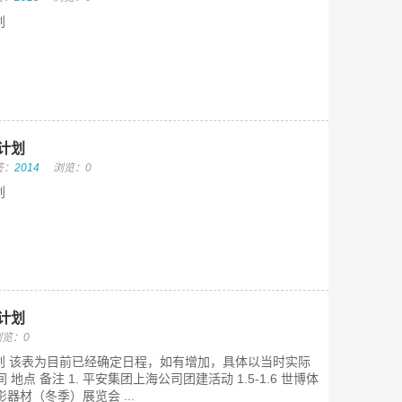
划
计划
签：
2014
浏览：0
划
动计划
浏览：0
划 该表为目前已经确定日程，如有增加，具体以当时实际
地点 备注 1. 平安集团上海公司团建活动 1.5-1.6 世博体
影器材（冬季）展览会 ...